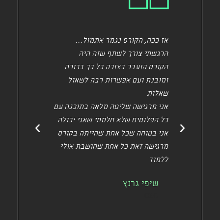
ורס
אז ככה, הקורס נגמר אתמול...
ברכה באמ
הרגשתי צורך לשתף שזה היה
וברור.
 כל כך
הקורס הועבר בצורה כל כך ברורה
(ולמרות 
ומובנת ועם אפשרות רבה לשאול
של UX\I היה טוב לשמוע שוב)
 מובן
שאלות
ההגשה של
אני מרגישה שליטה מלאה בתוכנה עם
והכי כיי
בצורה
כל הפלוסים שלא חלמתי שאני יכולה
אם נתקעת
אני בטוחה שכל אחת שהייתה בקורס
מיד היא 
ם
מרגישה זאת כל אחת שחושבת אולי
זה כל כך
י
ללמוד
תודה!
טל היא
שיפי גרנץ
דביר
CEO
CEO