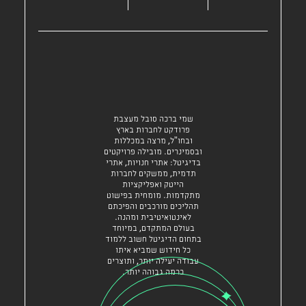
שמי ברכה סובל מעצבת
פרודקט לחברות בארץ
ובחו”ל, מרצה במכללות
ובסמינרים. מובילה פרויקטים
בדיגיטל: אתרי חנויות, אתרי
תדמית, ממשקים לחברות
הייטק ואפליקציות
מתקדמות. מומחית בפישוט
תהליכים מורכבים והפיכתם
לאינטואיטיבית ומהנה.
בעולם המתקדם, במיוחד
בתחום הדיגיטל חשוב ללמוד
כל חידוש שמביא איתו
עבודה יעילה יותר, ותוצרים
ברמה גבוהה יותר.